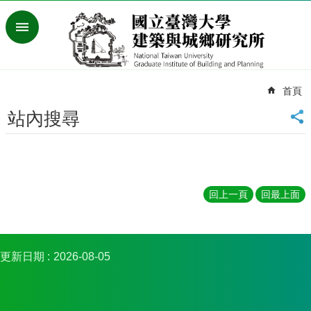
跳到主要內容區塊
進
階
搜
尋
首頁
臺
灣
站內搜尋
大
學
首
頁
English
回上一頁
回最上面
最
新
消
更新日期
2026-08-05
息
系
所