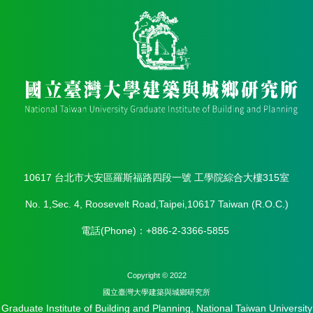
簡
介
系
所
成
員
招
生
資
訊
10617 台北市大安區羅斯福路四段一號 工學院綜合大樓315室
課
程
No. 1,Sec. 4, Roosevelt Road,Taipei,10617 Taiwan (R.O.C.)
資
訊
電話(Phone)：+886-2-3366-5855
與
成
果
Copyright © 2022
國立臺灣⼤學建築與城鄉研究所
學
Graduate Institute of Building and Planning, National Taiwan University
術