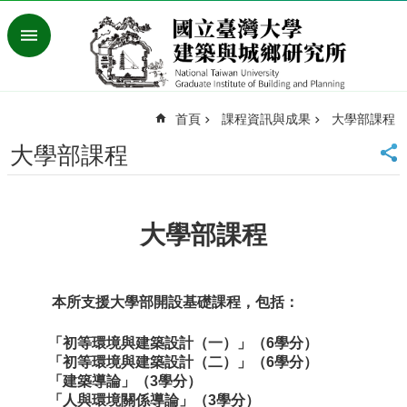
跳到主要內容區塊
進
階
搜
尋
首頁
課程資訊與成果
大學部課程
臺
灣
大學部課程
大
學
首
頁
大學部課程
English
最
新
本所支援大學部開設基礎課程，包括：
消
息
「初等環境與建築設計（一）」（6學分）
「初等環境與建築設計（二）」（6學分）
系
「建築導論」（3學分）
所
「人與環境關係導論」（3學分）