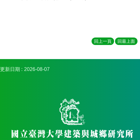
簡
介
系
所
成
員
回上一頁
回最上面
招
生
資
更新日期
2026-08-07
訊
課
程
資
訊
與
成
果
學
術