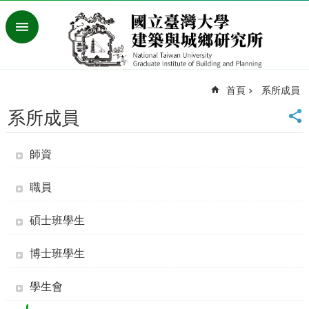
跳到主要內容區塊
進
階
搜
尋
首頁
系所成員
臺
灣
系所成員
大
學
師資
首
頁
English
職員
最
碩士班學生
新
消
博士班學生
息
系
學生會
所