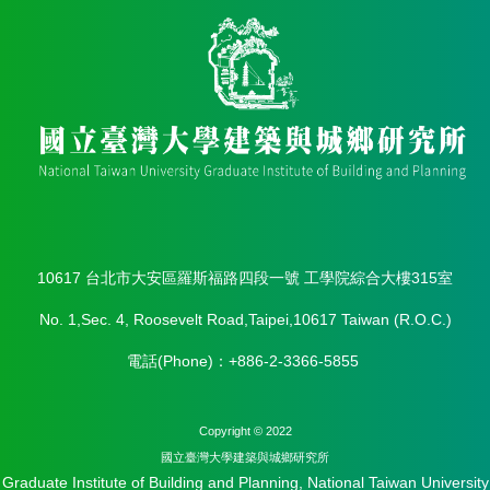
實
踐
國
際
交
流
規
定
與
表
10617 台北市大安區羅斯福路四段一號 工學院綜合大樓315室
單
No. 1,Sec. 4, Roosevelt Road,Taipei,10617 Taiwan (R.O.C.)
校
友
電話(Phone)：+886-2-3366-5855
專
區
Copyright © 2022
所
務
國立臺灣⼤學建築與城鄉研究所
基
Graduate Institute of Building and Planning, National Taiwan University