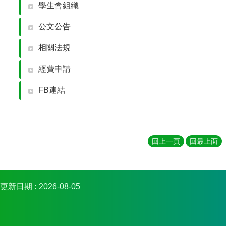
簡
學生會組織
介
公文公告
系
所
相關法規
成
員
經費申請
招
FB連結
生
資
訊
課
回上一頁
回最上面
程
資
訊
與
成
更新日期
2026-08-05
果
學
術