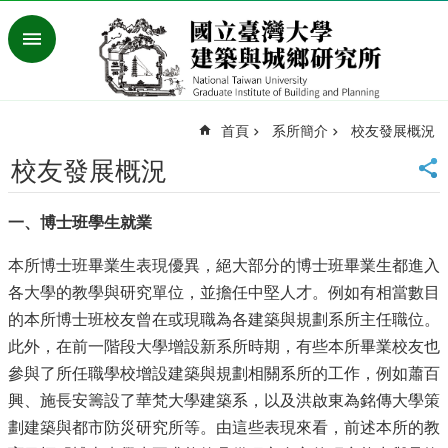
跳到主要內容區塊
進
階
搜
尋
首頁
系所簡介
校友發展概況
臺
灣
校友發展概況
大
學
一、博士班學生就業
首
頁
本所博士班畢業生表現優異，絕大部分的博士班畢業生都進入
English
各大學的教學與研究單位，並擔任中堅人才。例如有相當數目
最
的本所博士班校友曾在或現職為各建築與規劃系所主任職位。
新
此外，在前一階段大學增設新系所時期，有些本所畢業校友也
消
息
參與了所任職學校增設建築與規劃相關系所的工作，例如蕭百
興、施長安籌設了華梵大學建築系，以及洪啟東為銘傳大學策
系
劃建築與都市防災研究所等。由這些表現來看，前述本所的教
所