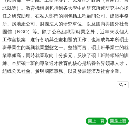
（國防部、中研院、工研院等）、以及地方政府（台南市、台
實
北縣等）。教育機構則包括到各大學中的研究所或研究中心擔
踐
任之研究助理。在私人部門的則包括工程顧問公司、建築事務
國
所、房地產公司、財團法人的研究單位、以及國內與國外社會
際
團體（NGO）等。除了公私組織型就業之外，近年來以個人
交
工作室接案，進行各項與企畫相關的工作，也漸成為本所碩士
流
班畢業生的新興就業型態之一。整體而言，碩士班畢業生的就
規
業率頗高，同時就業取向十分多元，反映了碩士班跨領域的訓
定
練、本所碩士班的專業通才教育的核心是培養各界領導人才，
與
表
組織公民社會、參與國際事務、以及發展經濟及社會企業。
單
校
友
專
區
所
回上一頁
回最上面
務
基