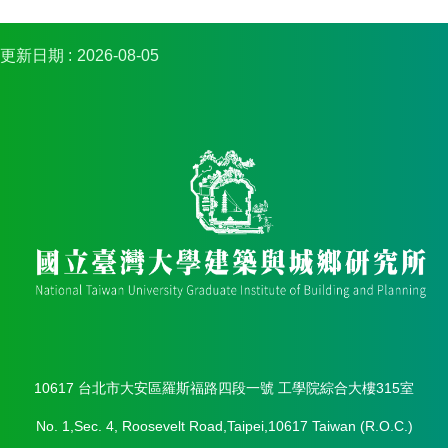
金
捐
款
更新日期
2026-08-05
相
關
資
源
臺
灣
大
學
首
頁
臺
灣
大
10617 台北市大安區羅斯福路四段一號 工學院綜合大樓315室
學
圖
No. 1,Sec. 4, Roosevelt Road,Taipei,10617 Taiwan (R.O.C.)
書