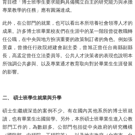
簡
育目標「博士班學生要求能夠具備獨立自主的研究能力與承擔
介
專業教學的任務」應有圓滿達成。
系
此外，在公部門的就業，也可以看出本所培養社會領導人才的
所
成果。許多博士班畢業校友們在生涯中的某一階段曾從教職轉
成
員
任公職，在中央與地方扮演重要的政策制訂者的角色。例如張
景森，曾擔任行政院經建會副主委，曾旭正曾任台南縣副縣
招
生
長，高孟定曾任立法委員等。公共人才決策者的表現也說明本
資
所強調公共參與、以及專業通才教育取向對於畢業生生涯發展
訊
的影響。
課
程
資
二、 碩士班學生就業與升學
訊
與
成
碩士生繼續深造的案例不少。有在國內其他系所的博士班就
果
讀，也有畢業生出國留學。另外，本所碩士班畢業生進入公教
部門工作的，為數頗多。公部門包括從中央政府的研究機構
學
術