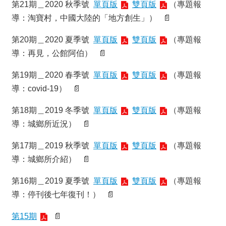
館
第21期＿2020 秋季號
單頁版
雙頁版
（專題報
建
導：淘寶村，中國大陸的「地方創生」） 📄
築
與
第20期＿2020 夏季號
單頁版
雙頁版
（專題報
城
導：再見，公館阿伯） 📄
鄉
講
第19期＿2020 春季號
單頁版
雙頁版
（專題報
座
導：covid-19） 📄
資
訊
第18期＿2019 冬季號
單頁版
雙頁版
（專題報
臺
導：城鄉所近況） 📄
大
城
第17期＿2019 秋季號
單頁版
雙頁版
（專題報
鄉
所
導：城鄉所介紹） 📄
校
友
第16期＿2019 夏季號
單頁版
雙頁版
（專題報
會
導：停刊後七年復刊！） 📄
身
心
第15期
📄
障