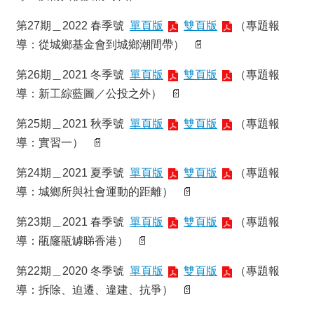
金
捐
第27期＿2022 春季號
單頁版
雙頁版
（專題報
款
導：從城鄉基金會到城鄉潮間帶） 📄
相
第26期＿2021 冬季號
單頁版
雙頁版
（專題報
關
資
導：新工綜藍圖／公投之外） 📄
源
第25期＿2021 秋季號
單頁版
雙頁版
（專題報
臺
導：實習一） 📄
灣
大
第24期＿2021 夏季號
單頁版
雙頁版
（專題報
學
導：城鄉所與社會運動的距離） 📄
首
頁
第23期＿2021 春季號
單頁版
雙頁版
（專題報
臺
導：瓹窿瓹罅睇香港） 📄
灣
大
第22期＿2020 冬季號
單頁版
雙頁版
（專題報
學
圖
導：拆除、迫遷、違建、抗爭） 📄
書