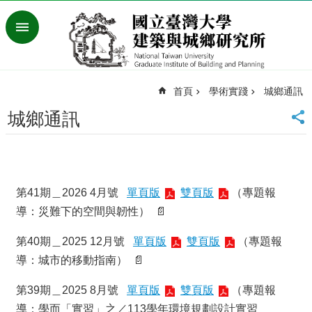
跳到主要內容區塊
進
階
搜
尋
首頁
學術實踐
城鄉通訊
臺
灣
城鄉通訊
大
學
首
頁
English
第41期＿2026 4月號
單頁版
雙頁版
（專題報
導：災難下的空間與韌性） 📄
最
新
第40期＿2025 12月號
單頁版
雙頁版
（專題報
消
息
導：城市的移動指南） 📄
系
第39期＿2025 8月號
單頁版
雙頁版
（專題報
所
導：學而「實習」之／113學年環境規劃設計實習