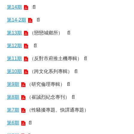
礙
第14期
📄
者
權
第14-2期
📄
利
公
第13期
（戀戀城鄉所） 📄
約
公
第12期
📄
務
信
第11期
（反對市府推土機專輯） 📄
箱
第10期
（跨文化系列專輯） 📄
第9期
（研究倫理專輯） 📄
第8期
（崔誠烈紀念專刊） 📄
第7期
（性騷擾專題、快譯通專題）
第6期
📄