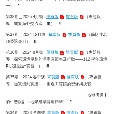
簡
一） 📄
介
系
第38期＿2025 4月號
單頁版
雙頁版
（專題報
所
導：關於海外交流這回事） 📄
成
員
第37期＿2024 12月號
單頁版
雙頁版
（畢恆達老
招
師榮退專刊） 📄
生
資
第36期＿2024 8月號
單頁版
雙頁版
（專題報
訊
導：探索環境規劃的淨零碳策略及行動——112 學年環境
與規劃設計實習一） 📄
課
程
第35期＿2024 春季號
單頁版
雙頁版
（專題報
資
訊
導：從實習到實踐——重返工綜館的想像與挑戰
與
成
地球沸騰中
果
的生態設計：地景建築論壇精華） 📄
學
第34期＿2023 冬季號
單頁版
雙頁版
（專題報
術