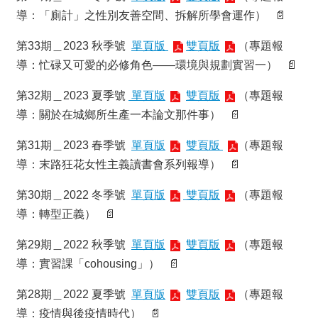
實
導：「廁計」之性別友善空間、拆解所學會運作） 📄
踐
第33期＿2023 秋季號
單頁版
雙頁版
（專題報
國
導：忙碌又可愛的必修角色——環境與規劃實習一） 📄
際
交
第32期＿2023 夏季號
單頁版
雙頁版
（專題報
流
導：關於在城鄉所生產一本論文那件事） 📄
規
定
第31期＿2023 春季號
單頁版
雙頁版
（專題報
與
導：末路狂花女性主義讀書會系列報導） 📄
表
單
第30期＿2022 冬季號
單頁版
雙頁版
（專題報
校
導：轉型正義） 📄
友
專
第29期＿2022 秋季號
單頁版
雙頁版
（專題報
區
導：實習課「cohousing」） 📄
所
第28期＿2022 夏季號
單頁版
雙頁版
（專題報
務
基
導：疫情與後疫情時代） 📄