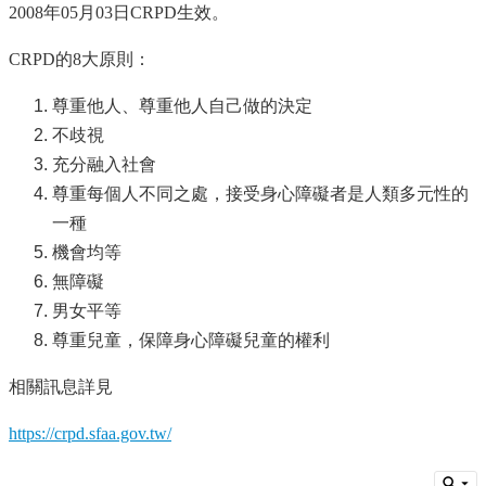
簡
2008年05月03日CRPD生效。
介
CRPD的8大原則：
系
所
尊重他人、尊重他人自己做的決定
成
員
不歧視
充分融入社會
招
尊重每個人不同之處，接受身心障礙者是人類多元性的
生
資
一種
訊
機會均等
無障礙
課
程
男女平等
資
尊重兒童，保障身心障礙兒童的權利
訊
與
相關訊息詳見
成
果
https://crpd.sfaa.gov.tw/
學
術