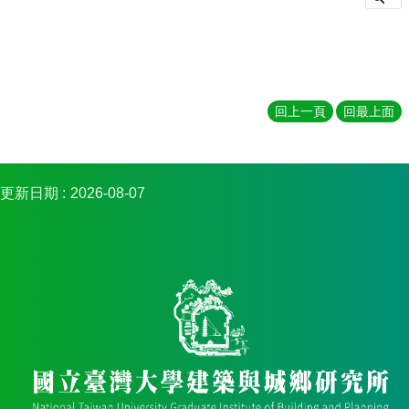
實
踐
國
際
交
回上一頁
回最上面
流
規
定
更新日期
2026-08-07
與
表
單
校
友
專
區
所
務
基