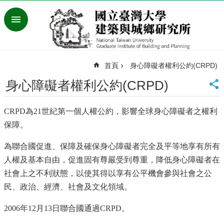
跳到主要內容區塊
進
階
搜
尋
首頁
身心障礙者權利公約(CRPD)
臺
灣
身心障礙者權利公約(CRPD)
大
學
CRPD為21世紀第一個人權公約，影響全球身心障礙者之權利
首
頁
保障。
English
為聯合國促進、保障及確保身心障礙者完全及平等地享有所有
最
人權及基本自由，促進固有尊嚴受到尊重，降低身心障礙者在
新
社會上之不利狀態，以使其得以享有公平機會參與社會之公
消
息
民、政治、經濟、社會及文化領域。
系
2006年12月13日聯合國通過CRPD。
所