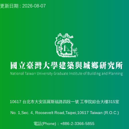
簡
更新日期
2026-08-07
介
系
所
成
員
招
生
資
訊
課
程
資
訊
與
10617 台北市大安區羅斯福路四段一號 工學院綜合大樓315室
成
果
No. 1,Sec. 4, Roosevelt Road,Taipei,10617 Taiwan (R.O.C.)
學
電話(Phone)：+886-2-3366-5855
術