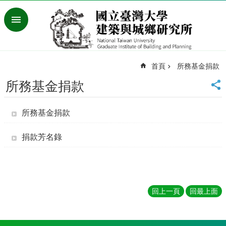
跳到主要內容區塊
進
階
搜
尋
首頁
所務基金捐款
臺
灣
所務基金捐款
大
學
所務基金捐款
首
頁
English
捐款芳名錄
最
新
消
息
回上一頁
回最上面
系
所