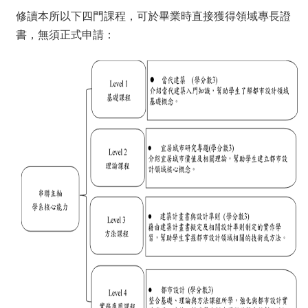
實
修讀本所以下四門課程，可於畢業時直接獲得領域專長證
踐
書，無須正式申請：
國
際
交
流
規
定
與
表
單
校
友
專
區
所
務
基