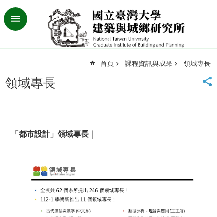
跳到主要內容區塊
進
階
搜
尋
首頁
課程資訊與成果
領域專長
臺
灣
領域專長
大
學
首
頁
English
「都市設計」領域專長｜
最
新
消
息
系
所