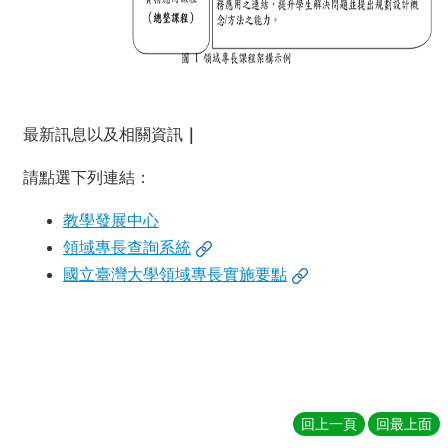
金
捐
款
相
關
資
最新訊息以及相關資訊
｜
源
請點選下列連結：
臺
灣
教學發展中心
大
領域專長查詢系統
學
國立臺灣大學領域專長實施要點
首
頁
臺
灣
大
學
圖
回上一頁
回最上面
書