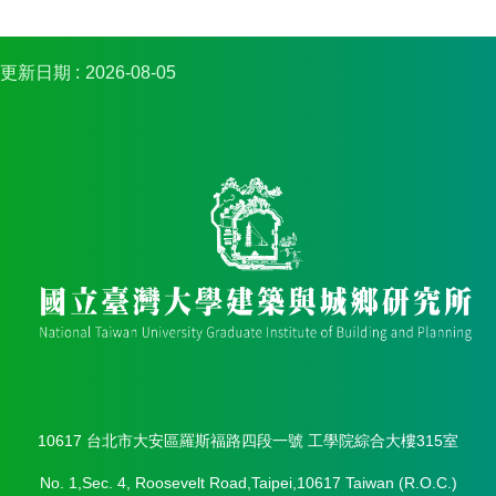
館
建
築
更新日期
2026-08-05
與
城
鄉
講
座
資
訊
臺
大
城
鄉
所
校
友
會
10617 台北市大安區羅斯福路四段一號 工學院綜合大樓315室
身
心
No. 1,Sec. 4, Roosevelt Road,Taipei,10617 Taiwan (R.O.C.)
障