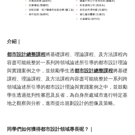
簡
介
系
所
成
員
介紹｜
招
都市設計總整課程
將基礎課程、理論課程、及方法課程內
生
資
容盡可能統整於一系列跨領域論述所引導的都市設計理論
訊
與實踐案例之中，並鼓勵學生透
都市設計總整課程
將基礎
課
課程、理論課程、及方法課程內容盡可能統整於一系列跨
程
領域論述所引導的都市設計理論與實踐案例之中，並鼓勵
資
學生透過批判性審思及反省，為自身所處城市進行特定基
訊
地之觀察與分析，進而提出規劃設計的想像及策略。
與
成
果
學
同學們如何獲得都市設計領域專長呢？｜
術