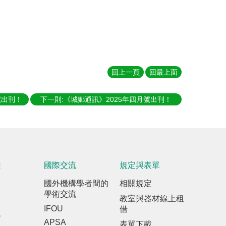
回上一頁
回最上面
號出刊！
下一則:《城鄉通訊》2025年四月號出刊！
踐
國際交流
規定與表單
室
國外機構學者間的
相關規定
學術交流
教室與器材線上租
IFOU
借
訊
APSA
表單下載