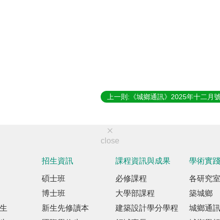
上一則:《城鄉通訊》2025年十二月
close
招生資訊
課程資訊與成果
學術實
碩士班
必修課程
各研究
博士班
大學部課程
築城鄉
生
新生先修讀本
建築設計學分學程
城鄉通