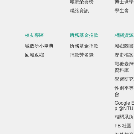
城鄉榮譽榜
博士班學
聯絡資訊
學生會
校友專區
所務基金捐款
相關資源
城鄉所小畢典
所務基金捐款
城鄉圖書
回城返鄉
捐款芳名錄
歷史檔案
戰後臺灣
資料庫
學習研究
性別平等
會
Google E
p @NTU
相關系所
FB 社團