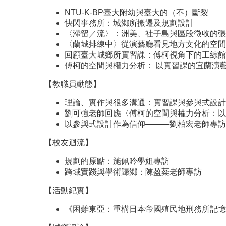
NTU-K-BP臺大附幼與臺大的（不）斷裂
快閃事務所：城鄉所搬遷及規劃設計
〈滯留／流〉：洲美、社子島與區段徵收的張
〈蘭城排練中〉從演藝廳看見地方文化的空間
回顧臺大城鄉所實習課：傅柯視角下的工綜館
傅柯的空間與權力分析： 以實習課的宜蘭演
【教職員動態】
理論、實作與很多溝通：實習課與參與式設計
劉可強老師回應〈傅柯的空間與權力分析：以
以參與式設計作為信仰———劉柏宏老師專訪
【校友迴流】
規劃的原點：施佩吟學姐專訪
跨域實踐與學術歸鄉：陳盈棻老師專訪
【活動紀實】
《困難東亞：重構日本帝國殖民地刑務所記憶