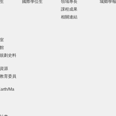
生
國際學位生
領域專長
城鄉學
課程成果
相關連結
室
館
規劃史料
資源
教育委員
arth/Ma