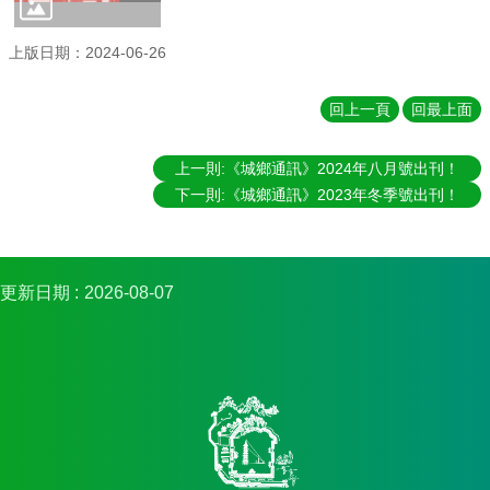
實
踐
上版日期：2024-06-26
國
際
回上一頁
回最上面
交
流
上一則:《城鄉通訊》2024年八月號出刊！
規
下一則:《城鄉通訊》2023年冬季號出刊！
定
與
表
單
更新日期
2026-08-07
校
友
專
區
所
務
基