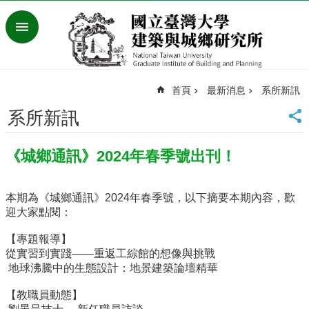
跳到主要內容區塊
進
階
搜
尋
首頁
最新消息
系所新訊
臺
灣
系所新訊
大
學
《城鄉通訊》2024年春季號出刊！
首
頁
English
本期為《城鄉通訊》2024年春季號，以下摘要本期內容，歡
迎大家點閱：
最
新
【專題報導】
消
從實習到實踐——重返工綜館的想像與挑戰
息
地球沸騰中的生態設計：地景建築論壇精華
系
【教職員動態】
所