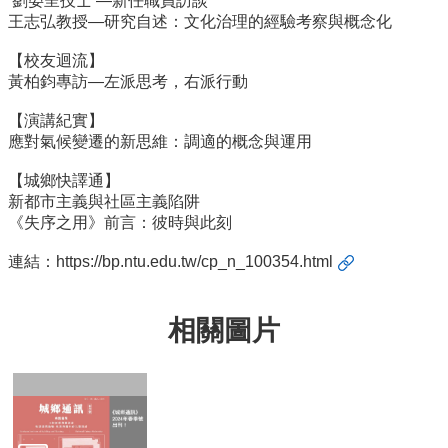
劉晏呈技士 —新任職員訪談
簡
王志弘教授—研究自述：文化治理的經驗考察與概念化
介
【校友迴流】
系
黃柏鈞專訪—左派思考，右派行動
所
成
【演講紀實】
員
應對氣候變遷的新思維：調適的概念與運用
招
【城鄉快譯通】
生
新都市主義與社區主義陷阱
資
《失序之用》前言：彼時與此刻
訊
連結：
課
https://bp.ntu.edu.tw/cp_n_100354.html
程
資
相關圖片
訊
與
成
果
學
術