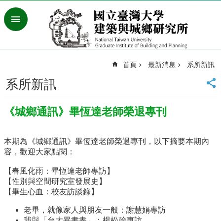
跳到主要內容區塊
進
階
搜
尋
首頁
最新消息
系所新訊
臺
灣
系所新訊
大
學
《城鄉通訊》畢恆達老師榮退專刊
首
頁
English
本期為《城鄉通訊》畢恆達老師榮退專刊，以下摘要本期內
容，歡迎大家點閱：
最
新
【春風化雨：畢恆達老師專訪】
消
【性別與空間研究室發展史】
息
【畢生心血：校友訪談錄】
系
老畢，就像家人與朋友一般：謝慧娟專訪
所
我與「台大畢書盡」：楊松翰專訪