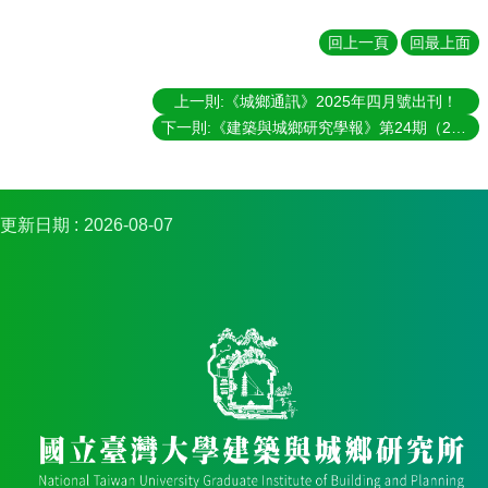
實
踐
回上一頁
回最上面
國
上一則:《城鄉通訊》2025年四月號出刊！
際
下一則:《建築與城鄉研究學報》第24期（2024年10月號）出刊！
交
流
規
定
更新日期
2026-08-07
與
表
單
校
友
專
區
所
務
基