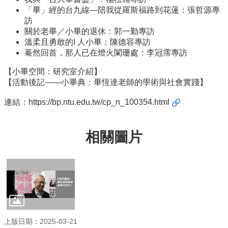
簡
「畢」經的台九線—陪我從羅斯福路到花蓮：張哲源專
介
訪
系
關於老畢／小畢的退休：郭一勤專訪
所
溫柔且勇敢的I 人小畢：陳德容專訪
成
驀然回首，那人已在燈火闌珊處：李冠霈專訪
員
【小畢空間：研究室介紹】
【活動後記——小畢典：畢恆達老師的學術與社會實踐】
招
生
連結：
https://bp.ntu.edu.tw/cp_n_100354.html
資
訊
課
相關圖片
程
資
訊
與
成
果
學
上版日期：2025-03-21
術