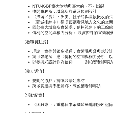
NTU-K-BP臺大附幼與臺大的（不）斷裂
快閃事務所：城鄉所搬遷及規劃設計
〈滯留／流〉：洲美、社子島與區段徵收的張
〈蘭城排練中〉從演藝廳看見地方文化的空間
回顧臺大城鄉所實習課：傅柯視角下的工綜館
傅柯的空間與權力分析： 以實習課的宜蘭演
【教職員動態】
理論、實作與很多溝通：實習課與參與式設計
劉可強老師回應〈傅柯的空間與權力分析：以
以參與式設計作為信仰———劉柏宏老師專訪
【校友迴流】
規劃的原點：施佩吟學姐專訪
跨域實踐與學術歸鄉：陳盈棻老師專訪
【活動紀實】
《困難東亞：重構日本帝國殖民地刑務所記憶