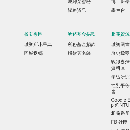
城鄉榮譽榜
博士班學
聯絡資訊
學生會
校友專區
所務基金捐款
相關資源
城鄉所小畢典
所務基金捐款
城鄉圖書
回城返鄉
捐款芳名錄
歷史檔案
戰後臺灣
資料庫
學習研究
性別平等
會
Google E
p @NTU
相關系所
FB 社團