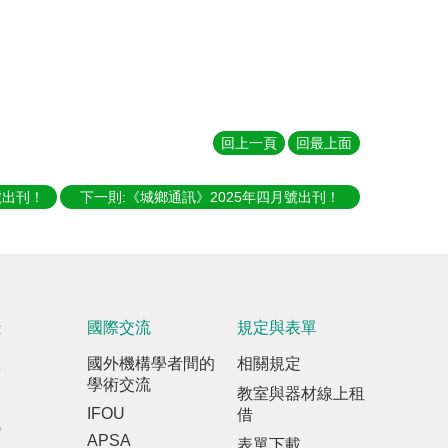
回上一頁
回最上面
號出刊！
下一則:《城鄉通訊》2025年四月號出刊！
踐
國際交流
規定與表單
室
國外機構學者間的
相關規定
學術交流
教室與器材線上租
IFOU
借
訊
APSA
表單下載