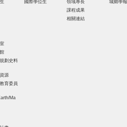
生
國際學位生
領域專長
城鄉學
課程成果
相關連結
室
館
規劃史料
資源
教育委員
arth/Ma