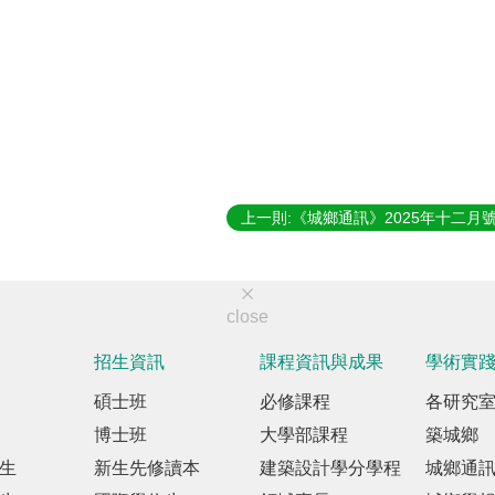
上一則:《城鄉通訊》2025年十二月
close
招生資訊
課程資訊與成果
學術實
碩士班
必修課程
各研究
博士班
大學部課程
築城鄉
生
新生先修讀本
建築設計學分學程
城鄉通