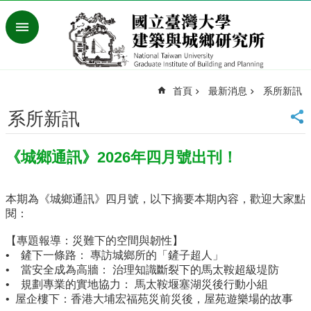
跳到主要內容區塊
進
階
搜
尋
首頁
最新消息
系所新訊
臺
灣
系所新訊
大
學
《城鄉通訊》2026年四月號出刊！
首
頁
English
本期為《城鄉通訊》四月號，以下摘要本期內容，歡迎大家點
閱：
最
新
【專題報導：災難下的空間與韌性】
消
• 鏟下一條路： 專訪城鄉所的「鏟子超人」
息
• 當安全成為高牆： 治理知識斷裂下的馬太鞍超級堤防
• 規劃專業的實地協力： 馬太鞍堰塞湖災後行動小組
系
• 屋企樓下：香港大埔宏福苑災前災後，屋苑遊樂場的故事
所