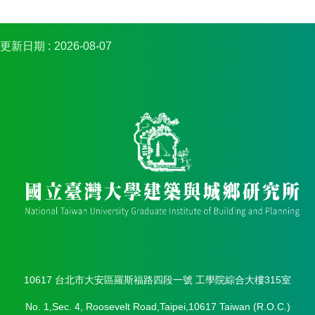
金
捐
款
更新日期
2026-08-07
相
關
資
源
臺
灣
大
學
首
頁
臺
灣
大
學
10617 台北市大安區羅斯福路四段一號 工學院綜合大樓315室
圖
書
No. 1,Sec. 4, Roosevelt Road,Taipei,10617 Taiwan (R.O.C.)