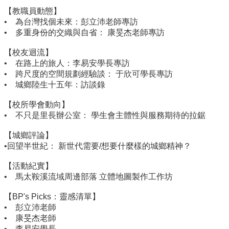
簡
【教職員動態】
介
• 為台灣找個未來：彭立沛老師專訪
系
• 多重身份的交織與自省： 康旻杰老師專訪
所
【校友迴流】
成
• 在路上的旅人：李易安學長專訪
員
• 跨尺度的空間規劃經驗談： 于欣可學長專訪
招
• 城鄉陸生十五年：訪談錄
生
資
【校所學會動向】
訊
• 不只是里長辦公室： 學生會主體性與服務期待的拉鋸
課
【城鄉評論】
程
•回望半世紀： 新世代需要/想要什麼樣的城鄉精神？
資
【活動紀實】
訊
• 馬太鞍溪流域周邊部落 立體地圖製作工作坊
與
成
【BP's Picks：靈感清單】
果
• 彭立沛老師
學
• 康旻杰老師
術
• 李易安學長