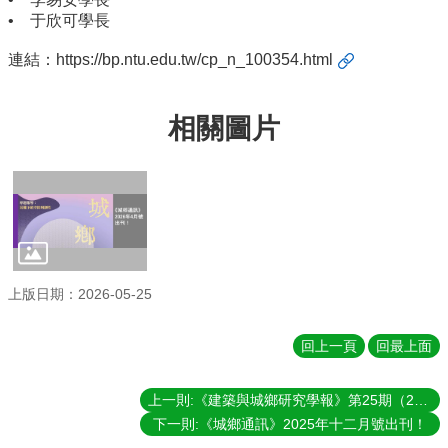
實
• 于欣可學長
踐
連結：
https://bp.ntu.edu.tw/cp_n_100354.html
國
際
交
相關圖片
流
規
定
與
表
單
上版日期：2026-05-25
校
友
專
回上一頁
回最上面
區
所
上一則:《建築與城鄉研究學報》第25期（2026年8月號）出刊！
務
下一則:《城鄉通訊》2025年十二月號出刊！
基