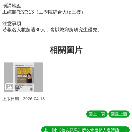
館
演講地點:
建
工綜館教室313（工學院綜合大樓三樓）
築
與
注意事項
城
若報名人數超過80人，會以城鄉所研究生優先。
鄉
講
座
相關圖片
資
訊
臺
大
城
鄉
所
校
上版日期：2026-04-13
友
會
回上一頁
回最上面
身
心
上一則:【校友訊息】所友會發起人邀請函、成立發起人工作計畫、所友會章程草案
障