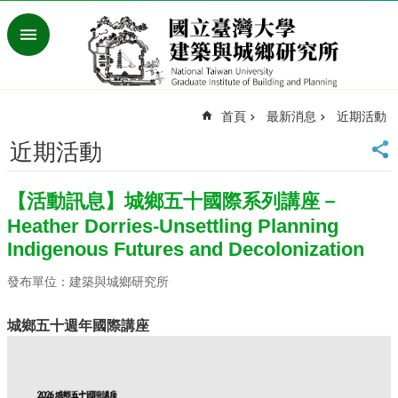
跳到主要內容區塊
進
階
搜
尋
首頁
最新消息
近期活動
臺
灣
近期活動
大
學
【活動訊息】城鄉五十國際系列講座－
首
頁
Heather Dorries-Unsettling Planning
English
Indigenous Futures and Decolonization
最
發布單位：建築與城鄉研究所
新
消
城鄉五十週年國際講座
息
系
所