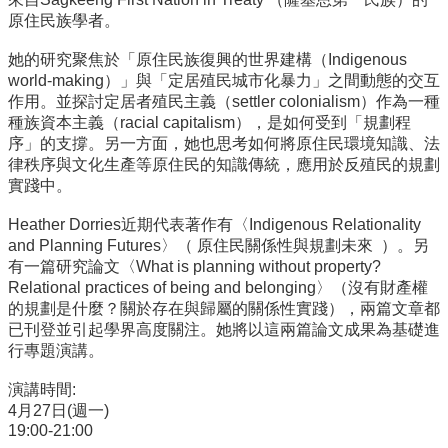
金
原住民族學者。
捐
款
她的研究聚焦於「原住民族復興的世界建構（Indigenous
world-making）」與「定居殖民城市化暴力」之間動態的交互
相
作用。並探討定居者殖民主義（settler colonialism）作為一種
關
種族資本主義（racial capitalism），是如何受到「規劃程
資
序」的支撐。另一方面，她也思考如何將原住民環境知識、法
源
律秩序與文化生產等原住民的知識傳統，應用於反殖民的規劃
實踐中。
臺
灣
Heather Dorries近期代表著作有〈Indigenous Relationality
大
and Planning Futures〉（ 原住民關係性與規劃未來 ）。另
學
有一篇研究論文〈What is planning without property?
首
Relational practices of being and belonging〉（沒有財產權
頁
的規劃是什麼？關於存在與歸屬的關係性實踐），兩篇文章都
臺
已刊登並引起學界高度關注。她將以這兩篇論文成果為基礎進
灣
行專題演講。
大
演講時間:
學
4月27日(週一)
圖
19:00-21:00
書