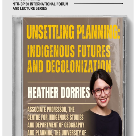
簡
介
系
所
成
員
招
生
資
訊
課
程
資
訊
與
成
果
學
術