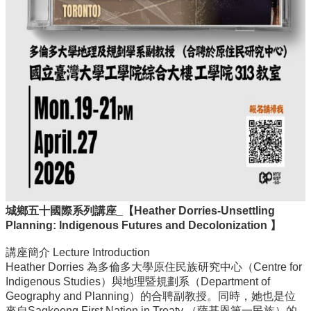
實
踐
國
際
交
流
規
定
與
表
單
校
城鄉五十國際系列講座
_
【
Heather Dorries-Unsettling
友
Planning: Indigenous Futures and Decolonization
】
專
區
講座簡介 Lecture Introduction
Heather Dorries 為多倫多大學原住民族研究中心（Centre for
所
Indigenous Studies）與地理暨規劃系（Department of
務
Geography and Planning）的合聘副教授。同時，她也是位
基
來自Sagkeeng First Nation in Treaty （薩基恩第一民族）的