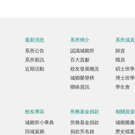
最新消息
系所簡介
系所成員
系所公告
認識城鄉所
師資
系所新訊
百大貢獻
職員
近期活動
校友發展概況
碩士班學
城鄉榮譽榜
博士班學
聯絡資訊
學生會
校友專區
所務基金捐款
相關資源
城鄉所小畢典
所務基金捐款
城鄉圖書
回城返鄉
捐款芳名錄
歷史檔案