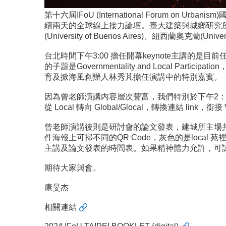
第十六屆IFoU (International Forum on Urbanis
續兩天的全球線上接力論壇。臺大建築與城鄉研究
(University of Buenos Aires)、紐西蘭奧克蘭(Un
台北時間下午3:00 擔任開幕keynote主講的是
的子題是Governmentality and Local
育及掀海風創辦人林秀芃擔任演講中的特別嘉賓。
因為曾老師演講內容層次豐富，我們特別於下午2：
從 Local 轉向 Global/Glocal，轉換連結 lin
曾老師演講後則是研討會的論文發表，建城所主場共
件海報上可掃不同的QR Code，灰色的是loca
主講及論文發表的時間表。如果精神體力允許，可
期待大家與會。
康旻杰
相關連結