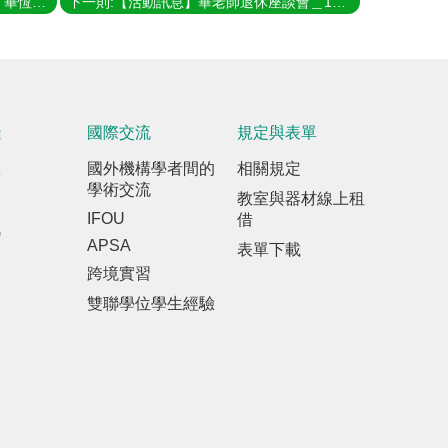
上一則:【活動訊息】桃園A8藝文中心| 畢恆達教授 2025.04.26 講座宣傳
下一則:【活動訊息】畢老師退休座談會＿12月21日（六）在工學院的國際演講廳-期待有你的參與，一起來留下最珍貴的回憶吧！
踐
國際交流
規定與表單
室
國外機構學者間的
相關規定
學術交流
教室與器材線上租
IFOU
借
訊
APSA
表單下載
報
跨境實習
雙聯學位學生經驗