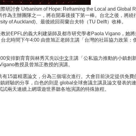
m)國際研討會 Urbanism of Hope: Reframing the Local and 
所作為主辦團隊之一，將在開幕後接下第一棒。台北之後，將繞行
iversity of Auckland)、最後繞回荷蘭台夫特（TU Delft）收棒。
目前任教於EPFL的義大利建築師及都市研究學者Paola Vigan
 Participation，台北時間下午4:00 由曾旭正老師主講「台灣的
00安排劉育育與林秀芃先以
中文
主講「公私協力推動的小鎮創
k，銜接 Vigano教授及曾旭正教授的演講。
有15篇精選論文，分為三個場次進行。大會目前決定提供免費的
l 苑裡鎮經驗的分享，白色的則是 global全球會議主講及論文
試試兩天連續上網環遊世界聽各地演講的特殊旅程。