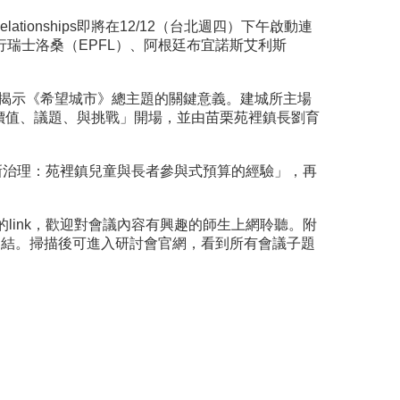
Global Relationships即將在12/12（台北週四）下午啟動連
瑞士洛桑（EPFL）、阿根廷布宜諾斯艾利斯
o，她將揭示《希望城市》總主題的關鍵意義。建城所主場
社區協力政策：價值、議題、與挑戰」開場，並由苗栗苑裡鎮長劉育
新治理：苑裡鎮兒童與長者參與式預算的經驗」，再
link，歡迎對會議內容有興趣的師生上網聆聽。附
發表的連結。掃描後可進入研討會官網，看到所有會議子題