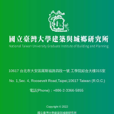
金
捐
款
相
關
資
源
臺
灣
大
學
首
10617 台北市大安區羅斯福路四段一號 工學院綜合大樓315室
頁
No. 1,Sec. 4, Roosevelt Road,Taipei,10617 Taiwan (R.O.C.)
臺
灣
電話(Phone)：+886-2-3366-5855
大
學
圖
Copyright © 2022
書
國立臺灣⼤學建築與城鄉研究所