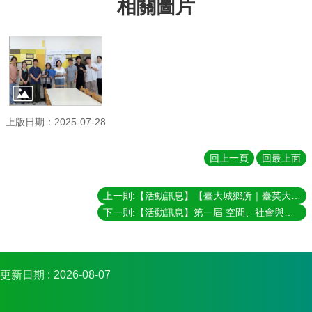
相關圖片
實
踐
國
際
交
流
上版日期：2025-07-28
規
定
與
回上一頁
回最上面
表
單
上一則:【活動訊息】【臺大城鄉所｜臺英大學聯盟學術交流合作計畫 】2025/11/5–6《景觀的開啟：綠地政治與多元自然主義的跨國探問 The Opening of the Landscape: A Transnational Inquiry on the Politics and Naturalisms of Green Spaces》
校
下一則:【活動訊息】第一屆 空間、社會與自然學術研討會
友
專
區
更新日期
2026-08-07
所
務
基