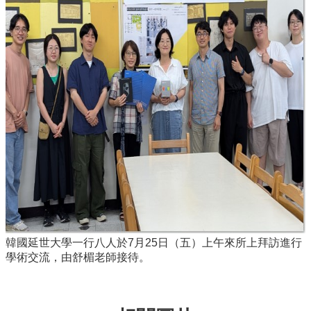
簡
介
系
所
成
員
招
生
資
訊
課
程
資
訊
與
韓國延世大學一行八人於7月25日（五）上午來所上拜訪進行
成
學術交流，由舒楣老師接待。
果
學
術