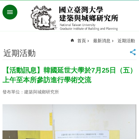
跳到主要內容區塊
進
階
搜
尋
首頁
最新消息
近期活動
臺
灣
近期活動
大
學
【活動訊息】韓國延世大學於7月25日（五）
首
頁
上午至本所參訪進行學術交流
English
發布單位：建築與城鄉研究所
最
新
消
息
系
所