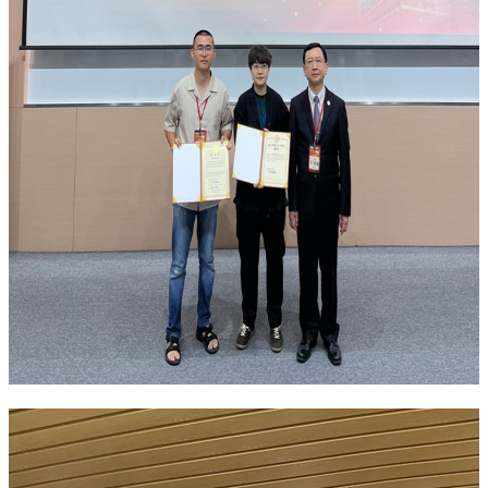
實
踐
國
際
交
流
規
定
與
表
單
校
友
專
區
所
務
基