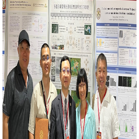
礙
者
權
利
公
約
公
務
信
箱