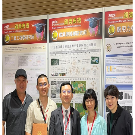
金
捐
款
相
關
資
源
臺
灣
大
學
首
頁
臺
灣
大
學
圖
書