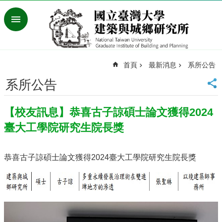
跳到主要內容區塊
進
階
搜
尋
首頁
最新消息
系所公告
臺
灣
系所公告
大
學
【校友訊息】恭喜古子諒碩士論文獲得2024
首
頁
臺大工學院研究生院長獎
English
最
恭喜古子諒碩士論文獲得2024臺大工學院研究生院長獎
新
消
息
系
所