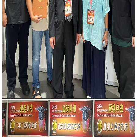
館
建
築
與
城
鄉
講
座
資
訊
臺
大
城
鄉
所
校
友
會
身
心
障