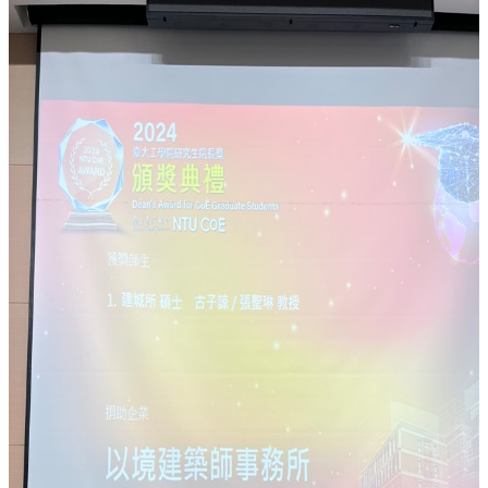
簡
介
系
所
成
員
招
生
資
訊
課
程
資
訊
與
成
果
學
術