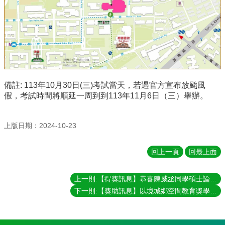
備註: 113年10月30日(三)考試當天，若遇官方宣布放颱風
假，考試時間將順延一周到到113年11月6日（三）舉辦。
上版日期：2024-10-23
回上一頁
回最上面
上一則:【得獎訊息】恭喜陳威丞同學碩士論文獲得立法院「獎助臺灣民主發展相關博碩士論文」
下一則:【獎助訊息】以境城鄉空間教育獎學金（113／11／1－113／11／30）