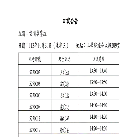
實
踐
國
際
交
流
規
定
與
表
單
校
友
專
區
所
務
基