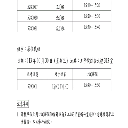
礙
者
權
利
公
約
公
務
信
箱