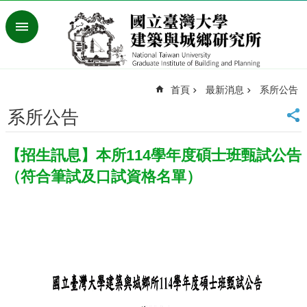
跳到主要內容區塊
進
階
搜
尋
首頁
最新消息
系所公告
臺
灣
系所公告
大
學
【招生訊息】本所114學年度碩士班甄試公告
首
頁
（符合筆試及口試資格名單）
English
最
新
消
息
系
所