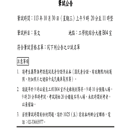
簡
介
系
所
成
員
招
生
資
訊
課
程
資
訊
與
成
果
學
術