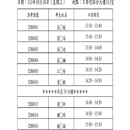
館
建
築
與
城
鄉
講
座
資
訊
臺
大
城
鄉
所
校
友
會
身
心
障