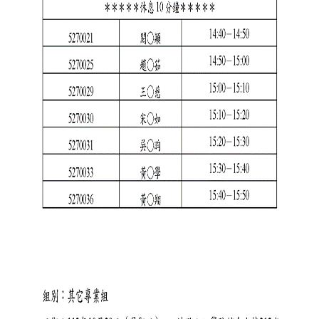
金
捐
款
相
關
資
源
臺
灣
大
學
首
頁
臺
灣
大
學
圖
書