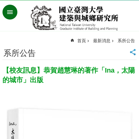
跳到主要內容區塊
進
階
搜
尋
首頁
最新消息
系所公告
臺
灣
系所公告
大
學
【校友訊息】恭賀趙慧琳的著作「Ina，太陽
首
頁
的城市」出版
English
最
新
消
息
系
所