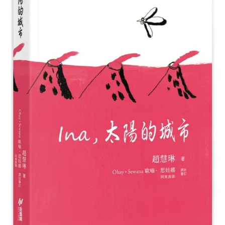
簡
介
系
所
成
員
招
生
資
訊
課
程
資
訊
與
成
果
學
術