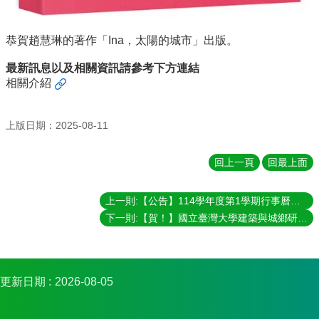
實
踐
恭賀趙慧琳的著作「Ina，太陽的城市」出版。
國
最新訊息以及相關資訊請參考下方連結
際
相關介紹
交
流
上版日期：2025-08-11
規
定
與
回上一頁
回最上面
表
單
上一則:【公告】114學年度第1學期行事曆及課表
校
下一則:【賀！】國立臺灣大學建築與城鄉研究所黃舒楣老師榮升教授
友
專
區
更新日期
2026-08-05
所
務
基