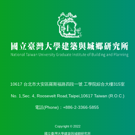
金
捐
款
相
關
資
源
臺
灣
大
學
首
10617 台北市大安區羅斯福路四段一號 工學院綜合大樓315室
頁
No. 1,Sec. 4, Roosevelt Road,Taipei,10617 Taiwan (R.O.C.)
臺
灣
電話(Phone)：+886-2-3366-5855
大
學
圖
Copyright © 2022
書
國立臺灣⼤學建築與城鄉研究所