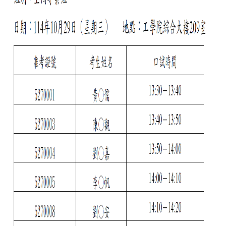
金
捐
款
相
關
資
源
臺
灣
大
學
首
頁
臺
灣
大
學
圖
書