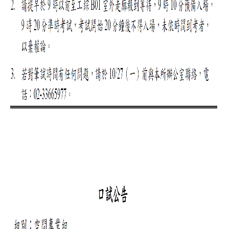
實
踐
國
際
交
流
規
定
與
表
單
校
友
專
區
所
務
基