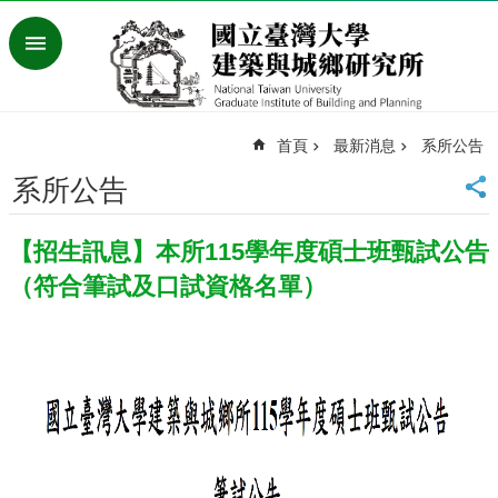
跳到主要內容區塊
進
階
搜
尋
首頁
最新消息
系所公告
臺
灣
系所公告
大
學
【招生訊息】本所115學年度碩士班甄試公告
首
頁
（符合筆試及口試資格名單）
English
最
新
消
息
系
所