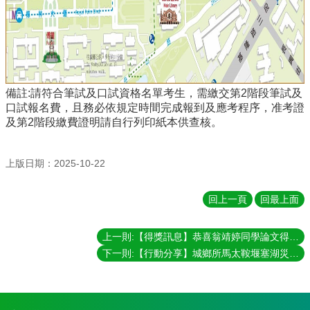
備註:請符合筆試及口試資格名單考生，需繳交第2階段筆試及
口試報名費，且務必依規定時間完成報到及應考程序，准考證
及第2階段繳費證明請自行列印紙本供查核。
上版日期：2025-10-22
回上一頁
回最上面
上一則:【得獎訊息】恭喜翁靖婷同學論文得到「台灣觀光協會研究獎學金」第三名
下一則:【行動分享】城鄉所馬太鞍堰塞湖災後行動小組