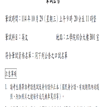
簡
介
系
所
成
員
招
生
資
訊
課
程
資
訊
與
成
果
學
術