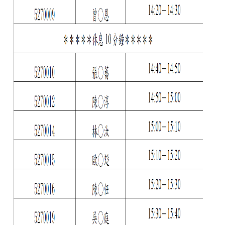
館
建
築
與
城
鄉
講
座
資
訊
臺
大
城
鄉
所
校
友
會
身
心
障