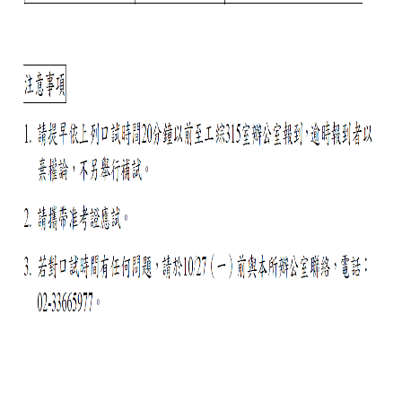
礙
者
權
利
公
約
公
務
信
箱