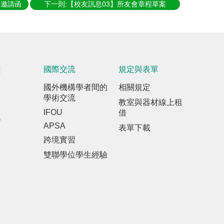
人邀請函
下一則:【校友訊息03】所友會章程草案
踐
國際交流
規定與表單
室
國外機構學者間的
相關規定
學術交流
教室與器材線上租
IFOU
借
訊
APSA
表單下載
報
跨境實習
雙聯學位學生經驗