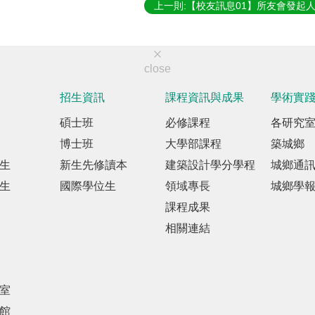
上一則:【校友訊息01】所友會發起
close
招生資訊
課程資訊與成果
學術實
碩士班
必修課程
各研究
博士班
大學部課程
築城鄉
生
新生先修讀本
建築設計學分學程
城鄉通
生
國際學位生
領域專長
城鄉學
課程成果
相關連結
室
館