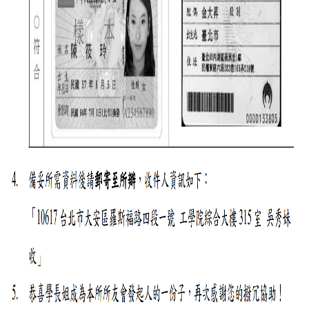
金
捐
款
相
關
資
源
臺
灣
大
學
首
頁
臺
灣
大
學
圖
書