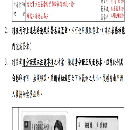
實
踐
國
際
交
流
規
定
與
表
單
校
友
專
區
所
務
基