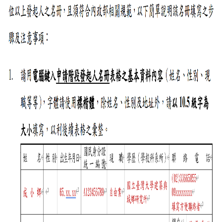
簡
介
系
所
成
員
招
生
資
訊
課
程
資
訊
與
成
果
學
術