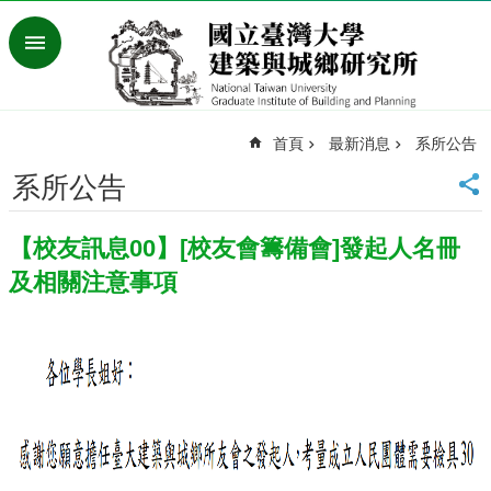
跳到主要內容區塊
進
階
搜
尋
首頁
最新消息
系所公告
臺
灣
系所公告
大
學
【校友訊息00】[校友會籌備會]發起人名冊
首
頁
及相關注意事項
English
最
新
消
息
系
所