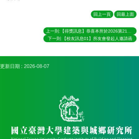
礙
者
回上一頁
回最上面
權
利
公
上一則:【得獎訊息】恭喜本所於2026第21屆全國規劃系所實習聯展獲獎
約
下一則:【校友訊息01】所友會發起人邀請函
公
務
信
箱
更新日期
2026-08-07