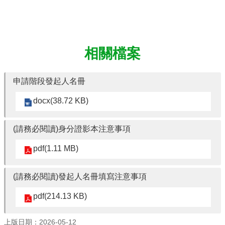
館
建
築
與
城
相關檔案
鄉
講
座
申請階段發起人名冊
資
訊
docx(38.72 KB)
臺
大
(請務必閱讀)身分證影本注意事項
城
鄉
pdf(1.11 MB)
所
校
(請務必閱讀)發起人名冊填寫注意事項
友
會
pdf(214.13 KB)
身
心
障
上版日期：2026-05-12