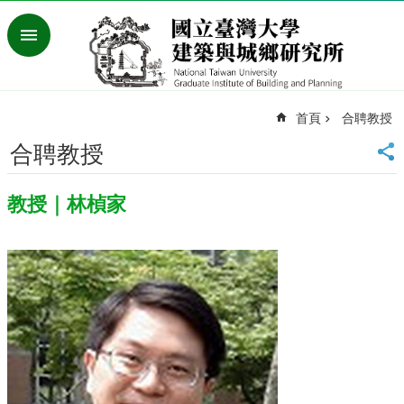
跳到主要內容區塊
進
階
搜
尋
首頁
合聘教授
臺
灣
合聘教授
大
學
教授｜林楨家
首
頁
English
最
新
消
息
系
所