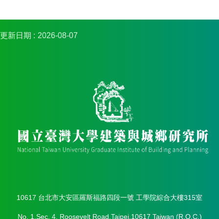
實
踐
更新日期
2026-08-07
國
際
交
流
規
定
與
表
單
校
友
專
區
所
10617 台北市大安區羅斯福路四段一號 工學院綜合大樓315室
務
基
No. 1,Sec. 4, Roosevelt Road,Taipei,10617 Taiwan (R.O.C.)