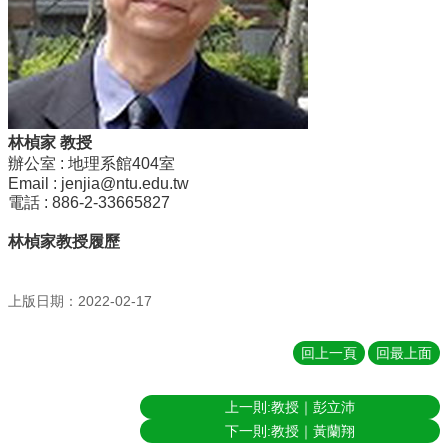
簡
介
系
所
成
員
林楨家 教授
招
辦公室 : 地理系館404室
生
Email :
jenjia@ntu.edu.tw
電話 : 886-2-33665827
資
訊
林楨家教授履歷
課
程
上版日期：2022-02-17
資
訊
與
回上一頁
回最上面
成
果
上一則:教授｜彭立沛
學
下一則:教授｜黃蘭翔
術