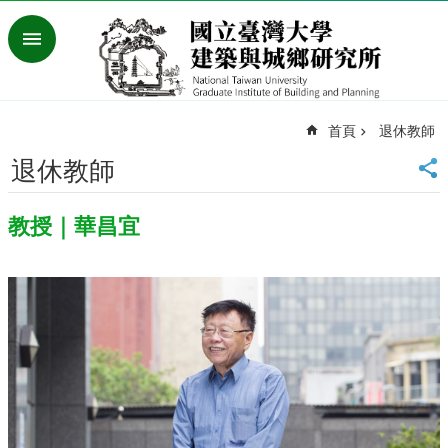
跳到主要內容區塊
進
階
搜
尋
首頁
退休教師
臺
灣
退休教師
大
學
教授｜華昌宜
首
頁
English
最
新
消
息
系
所