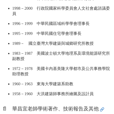
實
1998－2000 行政院國家科學委員會人文社會處諮議委
踐
員
國
1996－1999 中華民國區域科學學會理事長
際
交
1995－1999 中華民國住宅學會理事長
流
1989－ 國立臺灣大學建築與城鄉研究所教授
規
定
1983－1987 美國波士頓大學地理系及環境能源研究所
與
副教授
表
單
1972－1978 美國卡內基美隆大學都市及公共事務學院
助理教授
校
友
1960－1963 東海大學建築系助教
專
區
1958－1960 大洪建築師事務所繪圖及設計員
所
務
📄
華昌宜老師學術著作、技術報告及其他
基