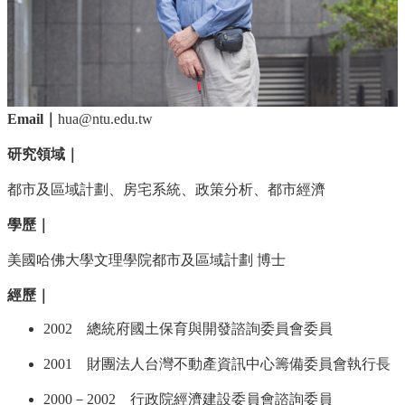
簡
介
系
所
成
員
Email｜
hua@ntu.edu.tw
招
研究領域｜
生
資
都市及區域計劃、房宅系統、政策分析、都市經濟
訊
學歷｜
課
程
美國哈佛大學文理學院都市及區域計劃 博士
資
訊
經歷｜
與
2002 總統府國土保育與開發諮詢委員會委員
成
果
2001 財團法人台灣不動產資訊中心籌備委員會執行長
學
2000－2002 行政院經濟建設委員會諮詢委員
術