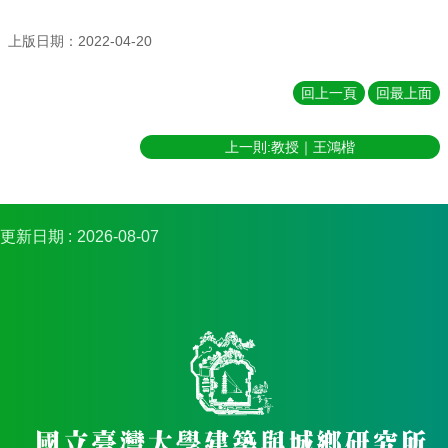
金
捐
上版日期：2022-04-20
款
相
回上一頁
回最上面
關
資
上一則:教授｜王鴻楷
源
臺
灣
大
更新日期
2026-08-07
學
首
頁
臺
灣
大
學
圖
書