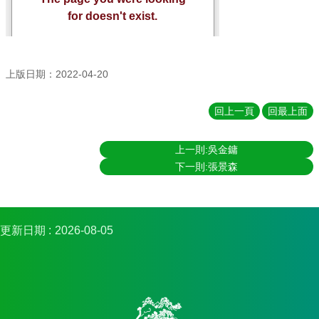
簡
介
系
所
成
上版日期：2022-04-20
員
回上一頁
回最上面
招
生
資
上一則:吳金鏞
訊
下一則:張景森
課
程
資
更新日期
2026-08-05
訊
與
成
果
學
術