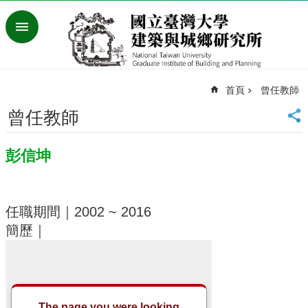
跳到主要內容區塊
進
階
搜
尋
首頁
曾任教師
臺
灣
曾任教師
大
學
彭信坤
首
頁
English
任職期間｜2002 ~ 2016
最
新
簡歷｜
消
息
系
所