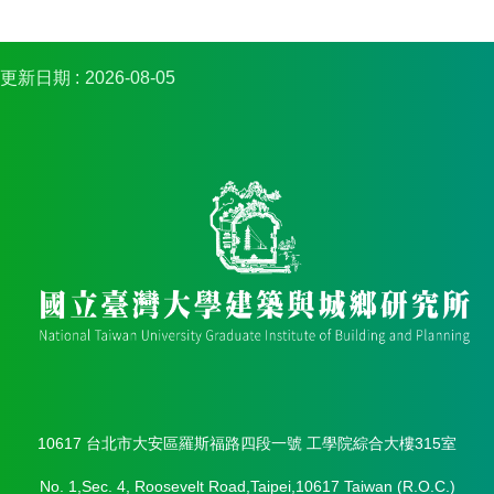
簡
介
系
更新日期
2026-08-05
所
成
員
招
生
資
訊
課
程
資
訊
與
成
果
10617 台北市大安區羅斯福路四段一號 工學院綜合大樓315室
學
No. 1,Sec. 4, Roosevelt Road,Taipei,10617 Taiwan (R.O.C.)
術