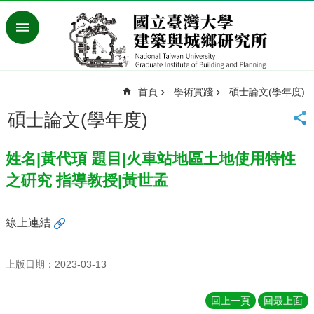
跳到主要內容區塊
進
階
搜
尋
首頁
學術實踐
碩士論文(學年度)
臺
灣
碩士論文(學年度)
大
學
姓名|黃代頊 題目|火車站地區土地使用特性
首
頁
之硏究 指導教授|黃世孟
English
最
線上連結
新
消
息
上版日期：2023-03-13
系
回上一頁
回最上面
所