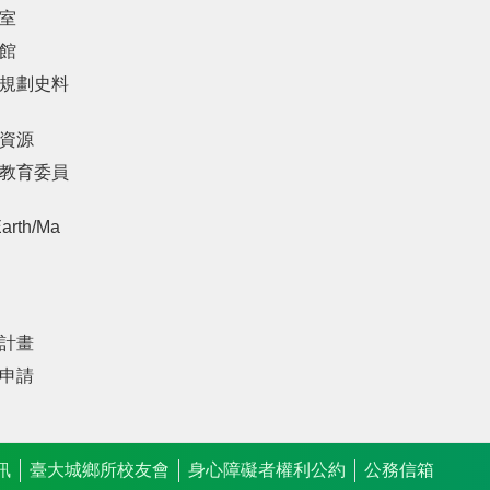
室
館
規劃史料
資源
教育委員
arth/Ma
計畫
申請
訊
臺大城鄉所校友會
身心障礙者權利公約
公務信箱