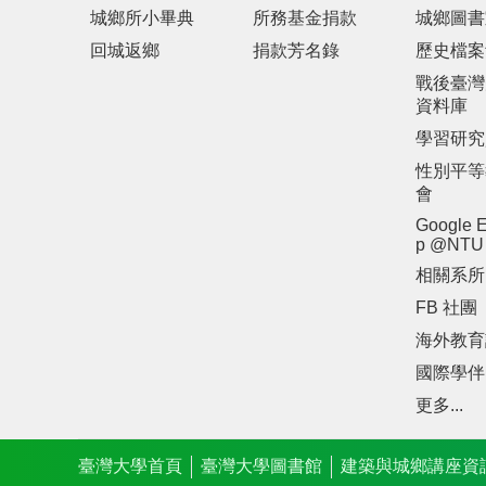
城鄉所小畢典
所務基金捐款
城鄉圖書
回城返鄉
捐款芳名錄
歷史檔案
戰後臺灣
資料庫
學習研究
性別平等
會
Google E
p @NTU
相關系所
FB 社團
海外教育
國際學伴
更多...
臺灣大學首頁
臺灣大學圖書館
建築與城鄉講座資