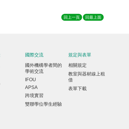
回上一頁
回最上面
踐
國際交流
規定與表單
室
國外機構學者間的
相關規定
學術交流
教室與器材線上租
IFOU
借
訊
APSA
表單下載
報
跨境實習
雙聯學位學生經驗