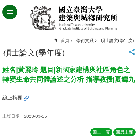
跳到主要內容區塊
進
階
搜
尋
首頁
學術實踐
碩士論文(學年度)
臺
灣
碩士論文(學年度)
大
學
姓名|黃麗玲 題目|新國家建構與社區角色之
首
頁
轉變生命共同體論述之分析 指導教授|夏鑄九
English
最
線上摘要
新
消
息
上版日期：2023-03-15
系
回上一頁
回最上面
所