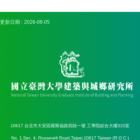
簡
介
系
更新日期
2026-08-05
所
成
員
招
生
資
訊
課
程
資
訊
與
成
果
10617 台北市大安區羅斯福路四段一號 工學院綜合大樓315室
學
No. 1,Sec. 4, Roosevelt Road,Taipei,10617 Taiwan (R.O.C.)
術