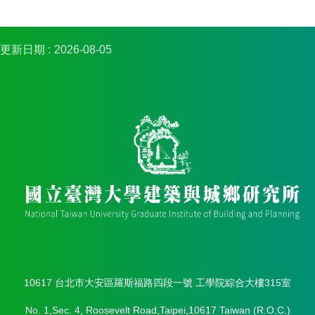
簡
介
系
更新日期
2026-08-05
所
成
員
招
生
資
訊
課
程
資
訊
與
成
果
10617 台北市大安區羅斯福路四段一號 工學院綜合大樓315室
學
No. 1,Sec. 4, Roosevelt Road,Taipei,10617 Taiwan (R.O.C.)
術