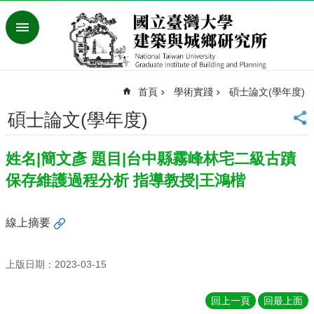
跳到主要內容區塊
進
階
搜
尋
首頁
學術實踐
碩士論文(學年度)
臺
灣
碩士論文(學年度)
大
學
姓名|簡文彥 題目|台中縣霧峰林宅二級古蹟
首
頁
保存維護過程分析 指導教授|王鴻楷
English
最
線上摘要
新
消
息
上版日期：2023-03-15
系
回上一頁
回最上面
所