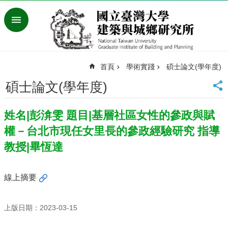
跳到主要內容區塊
進
階
搜
尋
首頁
學術實踐
碩士論文(學年度)
臺
灣
碩士論文(學年度)
大
學
姓名|彭渰雯 題目|基層社區女性的參政與賦
首
頁
權－台北市現任女里長的參政經驗研究 指導
English
教授|畢恆達
最
新
線上摘要
消
息
上版日期：2023-03-15
系
所