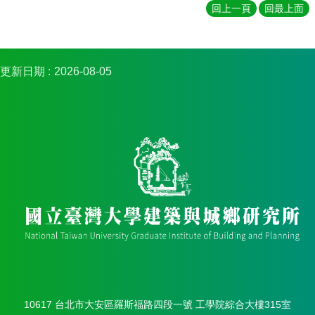
簡
回上一頁
回最上面
介
系
所
更新日期
2026-08-05
成
員
招
生
資
訊
課
程
資
訊
與
成
果
學
10617 台北市大安區羅斯福路四段一號 工學院綜合大樓315室
術