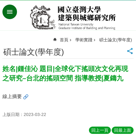
跳到主要內容區塊
進
階
搜
尋
首頁
學術實踐
碩士論文(學年度)
臺
灣
碩士論文(學年度)
大
學
姓名|鍾佳沁 題目|全球化下搖頭次文化再現
首
頁
之研究–台北的搖頭空間 指導教授|夏鑄九
English
最
線上摘要
新
消
息
上版日期：2023-03-22
系
回上一頁
回最上面
所