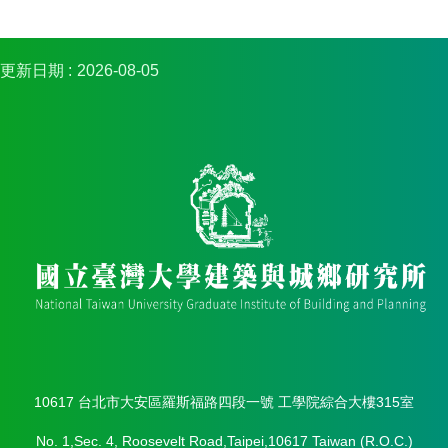
簡
介
系
更新日期
2026-08-05
所
成
員
招
生
資
訊
課
程
資
訊
與
成
果
10617 台北市大安區羅斯福路四段一號 工學院綜合大樓315室
學
No. 1,Sec. 4, Roosevelt Road,Taipei,10617 Taiwan (R.O.C.)
術