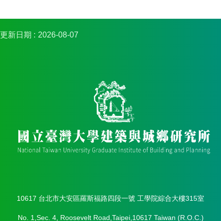
簡
介
系
更新日期
2026-08-07
所
成
員
招
生
資
訊
課
程
資
訊
與
成
果
10617 台北市大安區羅斯福路四段一號 工學院綜合大樓315室
學
No. 1,Sec. 4, Roosevelt Road,Taipei,10617 Taiwan (R.O.C.)
術