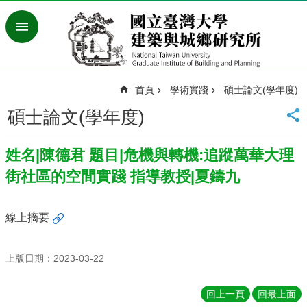
跳到主要內容區塊
進
階
搜
尋
首頁
學術實踐
碩士論文(學年度)
臺
灣
碩士論文(學年度)
大
學
姓名|陳德君 題目|危機與轉機:追蹤萬華大理
首
頁
街社區的空間實踐 指導教授|夏鑄九
English
最
線上摘要
新
消
息
上版日期：2023-03-22
系
回上一頁
回最上面
所