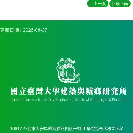
簡
回上一頁
回最上面
介
系
所
更新日期
2026-08-07
成
員
招
生
資
訊
課
程
資
訊
與
成
果
學
10617 台北市大安區羅斯福路四段一號 工學院綜合大樓315室
術