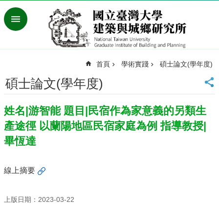
跳到主要內容區塊
進
階
搜
尋
首頁
學術實踐
碩士論文(學年度)
臺
灣
碩士論文(學年度)
大
學
姓名|游智能 題目|民宿作為家意義的另類生
首
頁
產途徑 以蘭陽地區民宿家庭為例 指導教授|
English
畢恆達
最
新
線上摘要
消
息
上版日期：2023-03-22
系
所