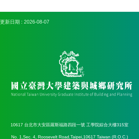
簡
介
系
更新日期
2026-08-07
所
成
員
招
生
資
訊
課
程
資
訊
與
成
果
10617 台北市大安區羅斯福路四段一號 工學院綜合大樓315室
學
No. 1,Sec. 4, Roosevelt Road,Taipei,10617 Taiwan (R.O.C.)
術