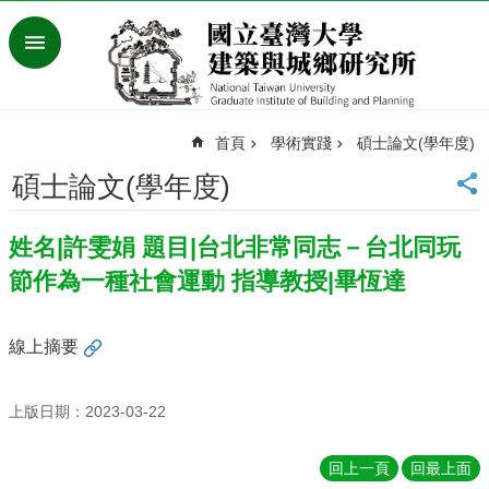
跳到主要內容區塊
進
階
搜
尋
首頁
學術實踐
碩士論文(學年度)
臺
灣
碩士論文(學年度)
大
學
姓名|許雯娟 題目|台北非常同志－台北同玩
首
頁
節作為一種社會運動 指導教授|畢恆達
English
最
線上摘要
新
消
息
上版日期：2023-03-22
系
回上一頁
回最上面
所