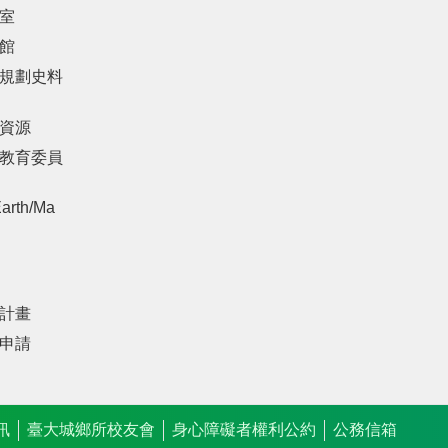
室
館
規劃史料
資源
教育委員
arth/Ma
計畫
申請
訊
臺大城鄉所校友會
身心障礙者權利公約
公務信箱