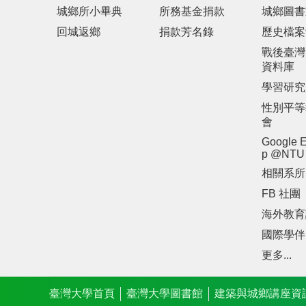
城鄉所小畢典
所務基金捐款
城鄉圖書
回城返鄉
捐款芳名錄
歷史檔案
戰後臺灣
資料庫
學習研究
性別平等
會
Google E
p @NTU
相關系所
FB 社團
海外教育
國際學伴
更多...
臺灣大學首頁
臺灣大學圖書館
建築與城鄉講座資