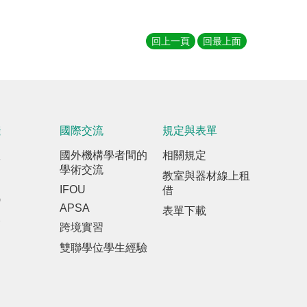
回上一頁
回最上面
踐
國際交流
規定與表單
室
國外機構學者間的
相關規定
學術交流
教室與器材線上租
IFOU
借
訊
APSA
表單下載
報
跨境實習
雙聯學位學生經驗