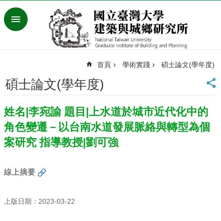
跳到主要內容區塊
進
階
搜
尋
首頁
學術實踐
碩士論文(學年度)
臺
灣
碩士論文(學年度)
大
學
姓名|李宛諭 題目|上水道於城市近代化中的
首
頁
角色變遷－以台南水道發展脈絡與轉型為個
English
案研究 指導教授|劉可強
最
新
線上摘要
消
息
上版日期：2023-03-22
系
所