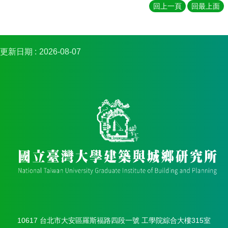
簡
回上一頁
回最上面
介
系
所
更新日期
2026-08-07
成
員
招
生
資
訊
課
程
資
訊
與
成
果
學
10617 台北市大安區羅斯福路四段一號 工學院綜合大樓315室
術