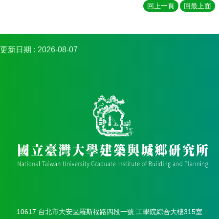
簡
回上一頁
回最上面
介
系
所
更新日期
2026-08-07
成
員
招
生
資
訊
課
程
資
訊
與
成
果
學
10617 台北市大安區羅斯福路四段一號 工學院綜合大樓315室
術