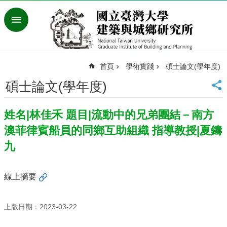
跳到主要內容區塊
進
階
搜
尋
首頁
學術實踐
碩士論文(學年度)
臺
灣
碩士論文(學年度)
大
學
姓名|林佳禾 題目|流動中的兄弟團結－南方
首
頁
澳菲律賓船員的同鄉互助組織 指導教授|夏鑄
English
九
最
新
線上摘要
消
息
上版日期：2023-03-22
系
所