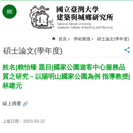
跳到主要內容區塊
進
階
搜
尋
首頁
學術實踐
碩士論文(學年度)
臺
灣
碩士論文(學年度)
大
學
姓名|賴怡臻 題目|國家公園遊客中心服務品
首
頁
質之研究－以陽明山國家公園為例 指導教授|
English
林建元
最
新
線上摘要
消
息
上版日期：2023-03-22
系
所