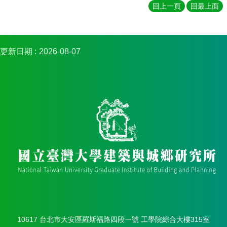
簡
回上一頁
回最上面
介
系
所
更新日期
2026-08-07
成
員
招
生
資
訊
課
程
資
訊
與
成
果
學
10617 台北市大安區羅斯福路四段一號 工學院綜合大樓315室
術