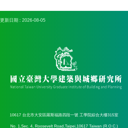
簡
介
系
更新日期
2026-08-05
所
成
員
招
生
資
訊
課
程
資
訊
與
成
果
10617 台北市大安區羅斯福路四段一號 工學院綜合大樓315室
學
No. 1,Sec. 4, Roosevelt Road,Taipei,10617 Taiwan (R.O.C.)
術