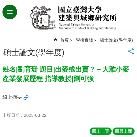
跳到主要內容區塊
進
階
搜
尋
首頁
學術實踐
碩士論文(學年度)
臺
灣
碩士論文(學年度)
大
學
姓名|劉育珊 題目|出麥或出賣？－大雅小麥
首
頁
產業發展歷程 指導教授|劉可強
English
最
線上摘要
新
消
息
上版日期：2023-03-22
系
回上一頁
回最上面
所