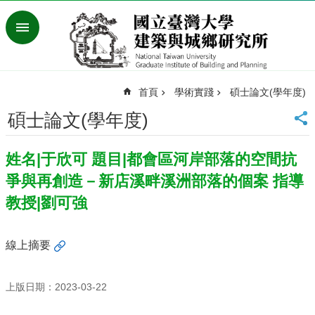
跳到主要內容區塊
進
階
搜
尋
首頁
學術實踐
碩士論文(學年度)
臺
灣
碩士論文(學年度)
大
學
姓名|于欣可 題目|都會區河岸部落的空間抗
首
頁
爭與再創造－新店溪畔溪洲部落的個案 指導
English
教授|劉可強
最
新
線上摘要
消
息
上版日期：2023-03-22
系
所