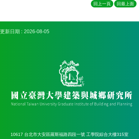
簡
回上一頁
回最上面
介
系
所
更新日期
2026-08-05
成
員
招
生
資
訊
課
程
資
訊
與
成
果
學
10617 台北市大安區羅斯福路四段一號 工學院綜合大樓315室
術