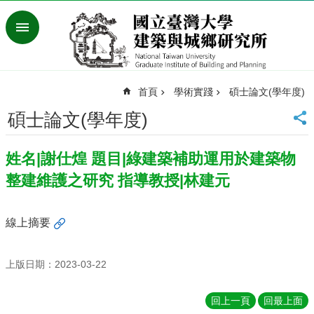
跳到主要內容區塊
進
階
搜
尋
首頁
學術實踐
碩士論文(學年度)
臺
灣
碩士論文(學年度)
大
學
姓名|謝仕煌 題目|綠建築補助運用於建築物
首
頁
整建維護之研究 指導教授|林建元
English
最
線上摘要
新
消
息
上版日期：2023-03-22
系
回上一頁
回最上面
所