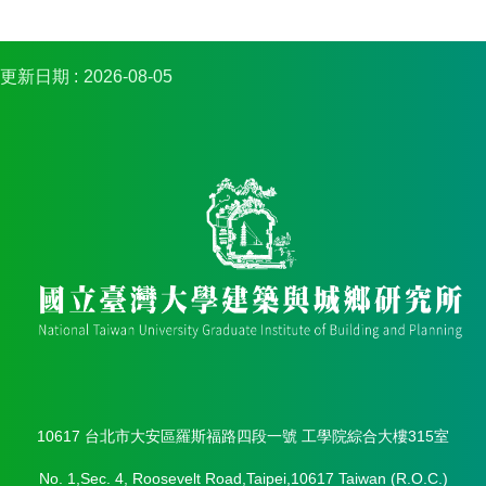
簡
介
系
更新日期
2026-08-05
所
成
員
招
生
資
訊
課
程
資
訊
與
成
果
10617 台北市大安區羅斯福路四段一號 工學院綜合大樓315室
學
No. 1,Sec. 4, Roosevelt Road,Taipei,10617 Taiwan (R.O.C.)
術