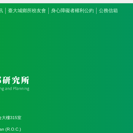
訊
臺大城鄉所校友會
身心障礙者權利公約
公務信箱
合大樓315室
an (R.O.C.)