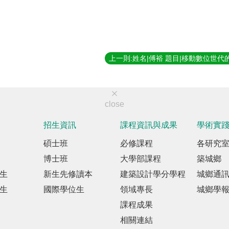
close
招生資訊
課程資訊與成果
學術實
碩士班
必修課程
各研究
博士班
大學部課程
築城鄉
生
新生先修讀本
建築設計學分學程
城鄉通
生
國際學位生
領域專長
城鄉學
課程成果
相關連結