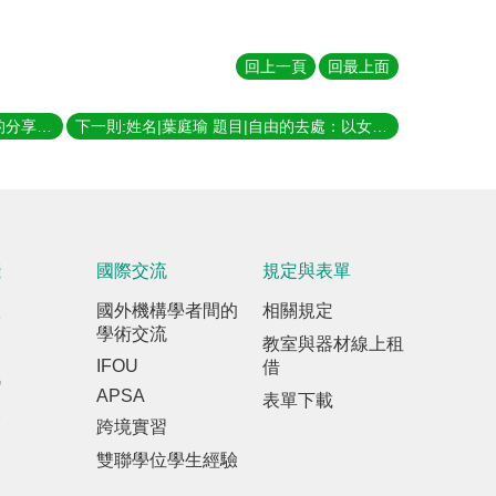
回上一頁
回最上面
上一則:姓名|傅裕 題目|移動數位世代的分享經濟：廣州攝影棚的空間演替與雲上日常 指導教授|張聖琳
下一則:姓名|葉庭瑜 題目|自由的去處：以女性玩家開放世界經驗探討遊戲之空間生產 指導教授|畢恆達
踐
國際交流
規定與表單
室
國外機構學者間的
相關規定
學術交流
教室與器材線上租
IFOU
借
訊
APSA
表單下載
報
跨境實習
雙聯學位學生經驗