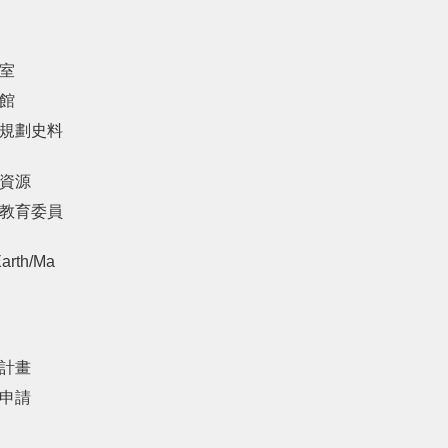
室
館
規劃史料
資源
教育委員
arth/Ma
計畫
申請