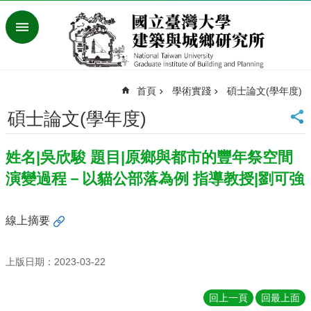
跳到主要內容區塊
進
階
搜
尋
首頁
學術實踐
碩士論文(學年度)
臺
灣
碩士論文(學年度)
大
學
姓名|吳欣駿 題目|原鄉與都市的豐年祭空間
首
頁
演變過程－以貓公部落為例 指導教授|劉可強
English
最
線上摘要
新
消
息
上版日期：2023-03-22
系
回上一頁
回最上面
所