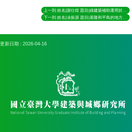
簡
介
上一則:姓名|謝仕煌 題目|綠建築補助運用於建築物整建維護之研究 指導教授|林建元
下一則:姓名|凃振源 題目|基隆和平島的地方敘事之反思與重構－地圖與繪圖取徑下的批判研究 指導教授|康旻杰
系
所
成
員
更新日期
2026-04-16
招
生
資
訊
課
程
資
訊
與
成
果
學
術