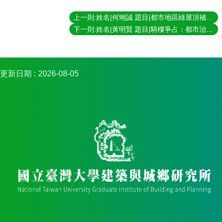
簡
介
上一則:姓名|何翊誠 題目|都市地區綠屋頂補助評選準則之建立－以新北市為例 指導教授|林建元
下一則:姓名|黃明賢 題目|騎樓爭占：都市治理與日常生活政治 指導教授|王志弘
系
所
成
員
更新日期
2026-08-05
招
生
資
訊
課
程
資
訊
與
成
果
學
術