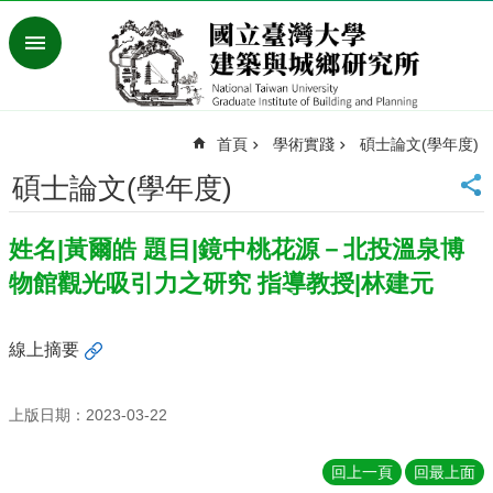
跳到主要內容區塊
進
階
搜
尋
首頁
學術實踐
碩士論文(學年度)
臺
灣
碩士論文(學年度)
大
學
姓名|黃爾皓 題目|鏡中桃花源－北投溫泉博
首
頁
物館觀光吸引力之研究 指導教授|林建元
English
最
線上摘要
新
消
息
上版日期：2023-03-22
系
回上一頁
回最上面
所