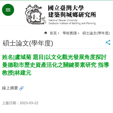
跳到主要內容區塊
進
階
搜
尋
首頁
學術實踐
碩士論文(學年度)
臺
灣
碩士論文(學年度)
大
學
姓名|盧城菊 題目|以文化觀光發展角度探討
首
頁
曼德勒市歷史資產活化之關鍵要素研究 指導
English
教授|林建元
最
新
線上摘要
消
息
上版日期：2023-03-22
系
所