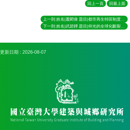
簡
回上一頁
回最上面
介
系
上一則:姓名|蕭閎偉 題目|都市再生特區制度要素之研究 指導教授|林建元
所
下一則:姓名|武碧韡 題目|仰光的全球化斷裂、重構與衝突：國家空間再尺度化與都市管理 指導教授|黃麗玲
成
員
招
更新日期
2026-08-07
生
資
訊
課
程
資
訊
與
成
果
學
術