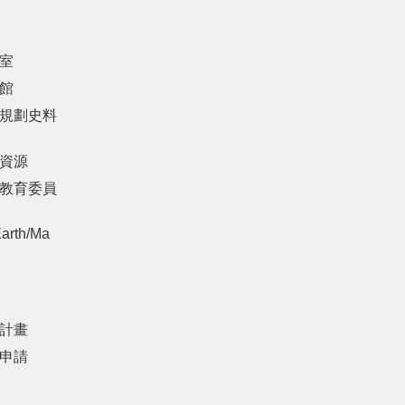
室
館
規劃史料
資源
教育委員
arth/Ma
計畫
申請