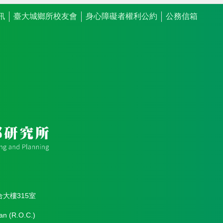
訊
臺大城鄉所校友會
身心障礙者權利公約
公務信箱
合大樓315室
an (R.O.C.)