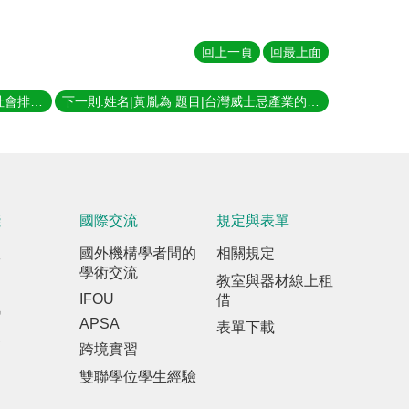
回上一頁
回最上面
上一則:姓名|胡皓瑋 題目|都市居住的社會排除與包容：以臺北市南機場整建住宅社區為例 指導教授|黃麗玲
下一則:姓名|黃胤為 題目|台灣威士忌產業的發展－金車與臺酒的差別途徑 指導教授|陳良治
踐
國際交流
規定與表單
室
國外機構學者間的
相關規定
學術交流
教室與器材線上租
IFOU
借
訊
APSA
表單下載
報
跨境實習
雙聯學位學生經驗