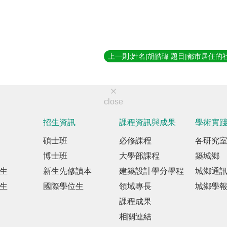
close
招生資訊
課程資訊與成果
學術實
碩士班
必修課程
各研究
博士班
大學部課程
築城鄉
生
新生先修讀本
建築設計學分學程
城鄉通
生
國際學位生
領域專長
城鄉學
課程成果
相關連結