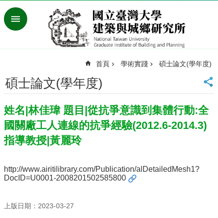
跳到主要內容區塊
進
階
搜
尋
首頁
學術實踐
碩士論文(學年度)
臺
灣
碩士論文(學年度)
大
學
姓名|林佳瑋 題目|從抗爭意識到集體行動:全
首
頁
國關廠工人連線的抗爭經驗(2012.6-2014.3)
English
指導教授|黃麗玲
最
新
http://www.airitilibrary.com/Publication/alDetailedMesh1?
消
DocID=U0001-2008201502585800
息
系
上版日期：2023-03-27
所