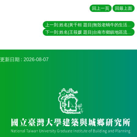
簡
介
回上一頁
回最上面
系
上一則:姓名|黃千桓 題目|無殼老蝸牛的生活實況：從一棟出租公寓看老年租屋者的居住狀況與問題 指導教授|劉可強
所
成
下一則:姓名|王筱媛 題目|台南市鄉鎮地區流動夜市遊戲類攤販經營樣態與空間 指導教授|畢恆達
員
招
生
更新日期
2026-08-07
資
訊
課
程
資
訊
與
成
果
學
術