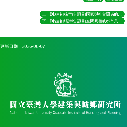
簡
介
上一則:姓名|楊宜靜 題目|國家與社會關係的司法中介與權利折衝：公有地上非正式住區拆遷的治理與抵抗 指導教授|王志弘
系
下一則:姓名|張詩唯 題目|空間異相或都市意象？ －台中宮原眼科奇觀化的歷史空間及其都市觸媒作用 指導教授|康旻杰
所
成
員
招
更新日期
2026-08-07
生
資
訊
課
程
資
訊
與
成
果
學
術