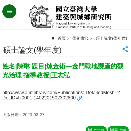
跳到主要內容區塊
進
階
搜
尋
首頁
學術實踐
碩士論文(學年度)
臺
灣
碩士論文(學年度)
大
學
姓名|陳琳 題目|煉金術—金門戰地襲產的觀
首
頁
光治理 指導教授|王志弘
English
最
http://www.airitilibrary.com/Publication/alDetailedMesh1?
新
DocID=U0001-1402201502302800
消
息
上版日期：2023-03-27
系
所
回上一頁
回最上面