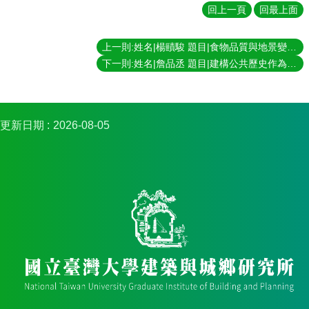
簡
回上一頁
回最上面
介
系
上一則:姓名|楊賾駿 題目|食物品質與地景變遷：台灣坪林文山包種茶產業個案研究 指導教授|張聖琳
所
下一則:姓名|詹品丞 題目|建構公共歷史作為都市保存的途徑：艋舺貴陽街歷史都市地景的保存行動 指導教授|康旻杰
成
員
招
更新日期
2026-08-05
生
資
訊
課
程
資
訊
與
成
果
學
術