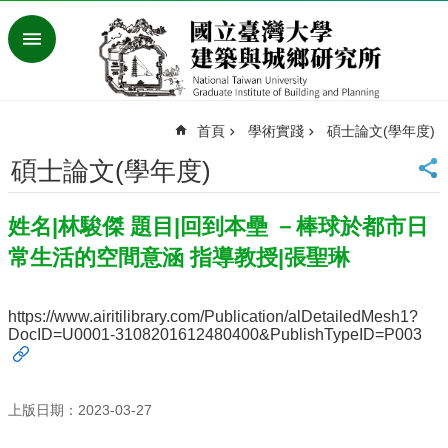
跳到主要內容區塊
進
階
搜
尋
首頁
學術實踐
碩士論文(學年度)
臺
灣
碩士論文(學年度)
大
學
姓名|林駿傑 題目|回到本壘 －棒球於都市日
首
頁
常生活的空間意涵 指導教授|張聖琳
English
最
https://www.airitilibrary.com/Publication/alDetailedMesh1?
新
DocID=U0001-3108201612480400&PublishTypeID=P003
消
息
系
上版日期：2023-03-27
所