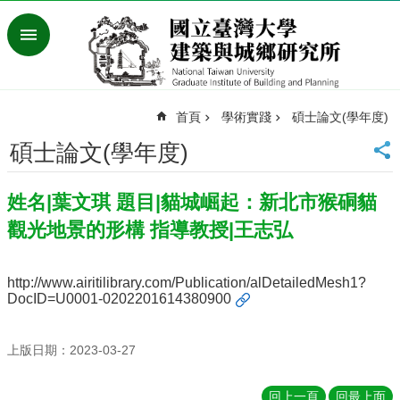
跳到主要內容區塊
進
階
搜
尋
首頁
學術實踐
碩士論文(學年度)
臺
灣
碩士論文(學年度)
大
學
姓名|葉文琪 題目|貓城崛起：新北市猴硐貓
首
頁
觀光地景的形構 指導教授|王志弘
English
最
http://www.airitilibrary.com/Publication/alDetailedMesh1?
新
DocID=U0001-0202201614380900
消
息
上版日期：2023-03-27
系
所
回上一頁
回最上面