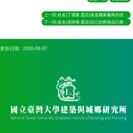
簡
介
上一則:姓名|丁傑隆 題目|後進國家廠商的技術學習：以馬來西亞汽車零組件業為例 指導教授|陳良治
系
下一則:姓名|黃靜晞 題目|自己的商展自己辦 - 台中自行車週籌辦的探討 指導教授|陳良治
所
成
員
招
更新日期
2026-08-07
生
資
訊
課
程
資
訊
與
成
果
學
術